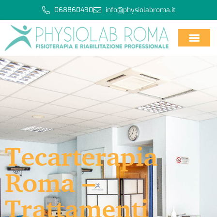
068860490
info@physiolabroma.it
Tecarterapia
Roma –
Trattamenti