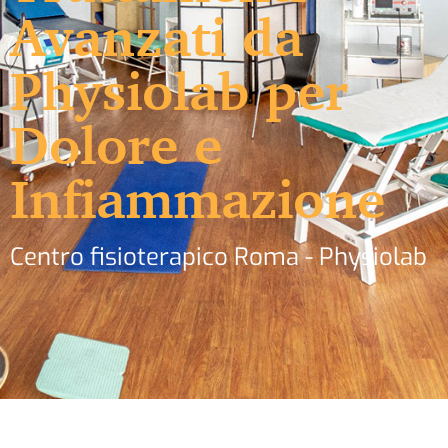
Avanzati da
Physiolab per
Dolore e
Infiammazione
Centro fisioterapico Roma - Physiolab