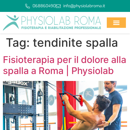
068860490
info@physiolabroma.it
Tag:
tendinite spalla
Fisioterapia per il dolore alla
spalla a Roma | Physiolab