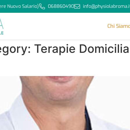
ere Nuovo Salario)
068860490
info@physiolabroma.i
Chi Siam
egory:
Terapie Domicilia