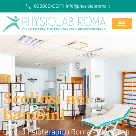
068860490
info@physiolabroma.it
Scoliosi nei
bambini
Centro fisioterapico Roma - Physiolab