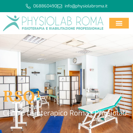
068860490
info@physiolabroma.it
RSQ¹
Centro fisioterapico Roma - Physiolab