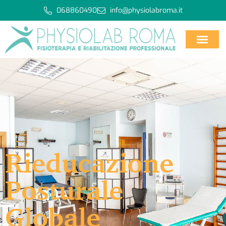
068860490
info@physiolabroma.it
Rieducazione
Posturale
Globale