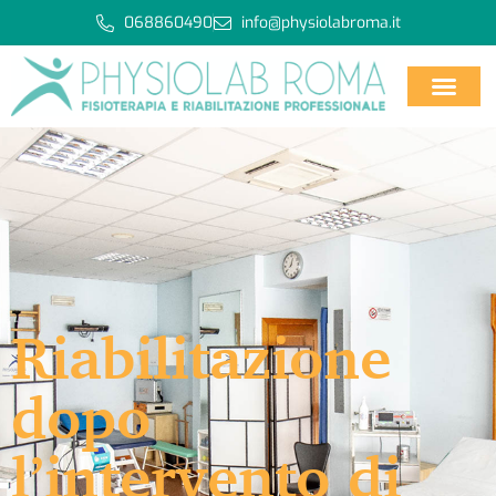
068860490
info@physiolabroma.it
Riabilitazione
dopo
l’intervento di