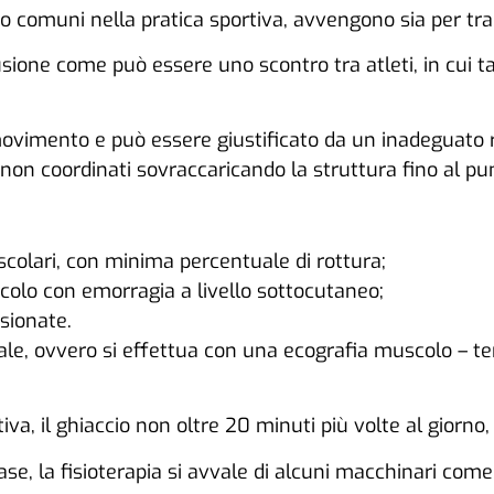
 comuni nella pratica sportiva, avvengono sia per trau
tusione come può essere uno scontro tra atleti, in cui 
 movimento e può essere giustificato da un inadeguato
 coordinati sovraccaricando la struttura fino al punt
uscolari, con minima percentuale di rottura;
uscolo con emorragia a livello sottocutaneo;
esionate.
le, ovvero si effettua con una ecografia muscolo – ten
rtiva, il ghiaccio non oltre 20 minuti più volte al giorno
se, la fisioterapia si avvale di alcuni macchinari come l