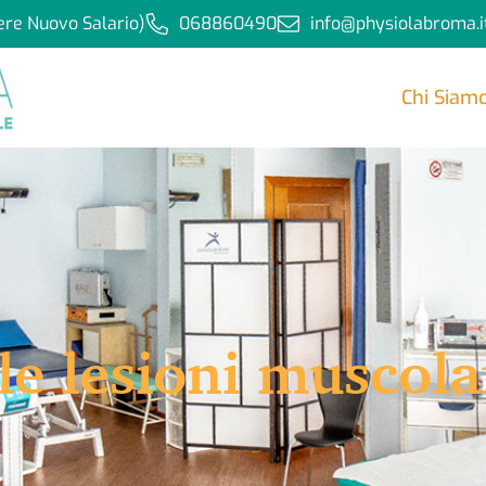
ere Nuovo Salario)
068860490
info@physiolabroma.i
Chi Siam
le lesioni muscola