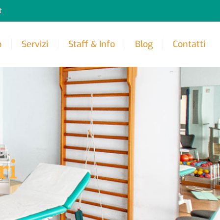
t
o
Servizi
Staff & Info
Blog
Contatti
ri