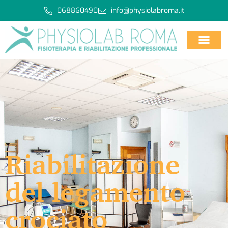
068860490
info@physiolabroma.it
Riabilitazione
del legamento
crociato