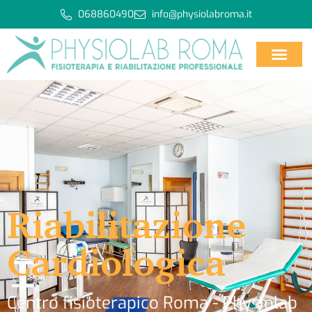
068860490
info@physiolabroma.it
Riabilitazione
Cardiologica
Centro fisioterapico Roma - Physiolab