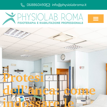
068860490
info@physiolabroma.it
Protesi
dell’anca: come
indossare le