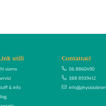
Link utili
Contattaci
Chi siamo
06 8860490
ervizi
388 8939412
taff & Info
info@physiolabrom
Blog
Contatti