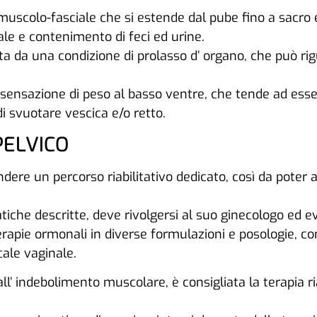
scolo-fasciale che si estende dal pube fino a sacro e
le e contenimento di feci ed urine.
 da una condizione di prolasso d’ organo, che può rigu
no: sensazione di peso al basso ventre, che tende ad ess
di svuotare vescica e/o retto.
PELVICO
ndere un percorso riabilitativo dedicato, così da poter 
he descritte, deve rivolgersi al suo ginecologo ed ev
i terapie ormonali in diverse formulazioni e posologie,
cale vaginale.
l’ indebolimento muscolare, è consigliata la terapia ria