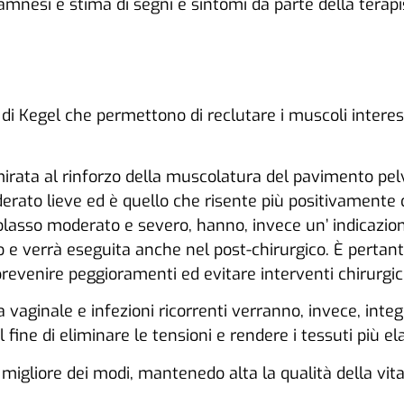
mnesi e stima di segni e sintomi da parte della terapi
i di Kegel che permettono di reclutare i muscoli interess
mirata al rinforzo della muscolatura del pavimento pelvi
iderato lieve ed è quello che risente più positivamente de
asso moderato e severo, hanno, invece un’ indicazione 
o e verrà eseguita anche nel post-chirurgico. È pertant
r prevenire peggioramenti ed evitare interventi chirurgici
za vaginale e infezioni ricorrenti verranno, invece, int
fine di eliminare le tensioni e rendere i tessuti più ela
igliore dei modi, mantenedo alta la qualità della vi