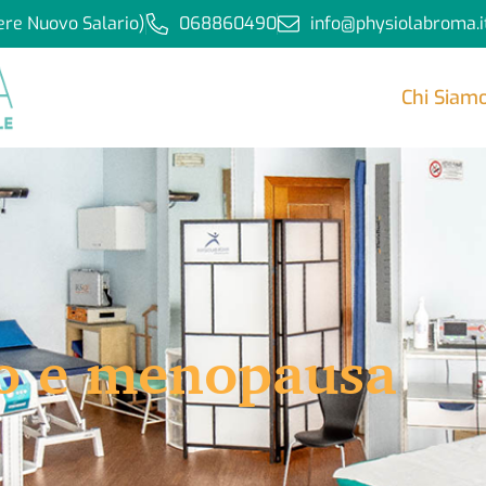
ere Nuovo Salario)
068860490
info@physiolabroma.i
Chi Siam
co e menopausa