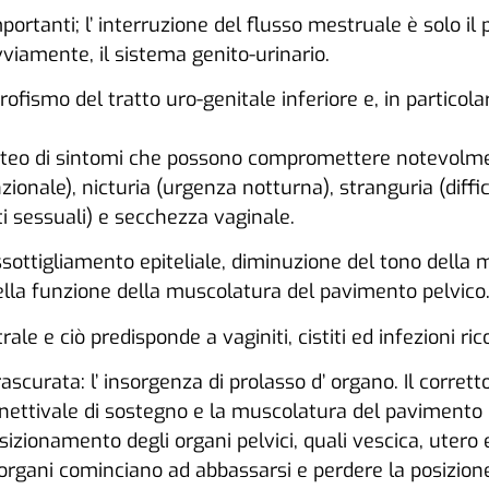
anti; l’ interruzione del flusso mestruale è solo il prim
 ovviamente, il sistema genito-urinario.
rofismo del tratto uro-genitale inferiore e, in particol
corteo di sintomi che possono compromettere notevolmente
zionale), nicturia (urgenza notturna), stranguria (diff
rti sessuali) e secchezza vaginale.
ottigliamento epiteliale, diminuzione del tono della 
ella funzione della muscolatura del pavimento pelvico
le e ciò predisponde a vaginiti, cistiti ed infezioni rico
scurata: l’ insorgenza di prolasso d’ organo. Il corret
onnettivale di sostegno e la muscolatura del pavimento 
izionamento degli organi pelvici, quali vescica, utero 
 organi cominciano ad abbassarsi e perdere la posizione