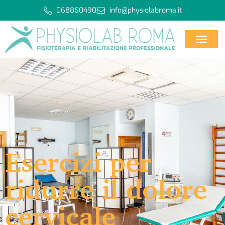
068860490
info@physiolabroma.it
Esercizi per
ridurre il dolore
cervicale