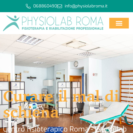
068860490
info@physiolabroma.it
Curare il mal di
schiena
Centro fisioterapico Roma - Physiolab