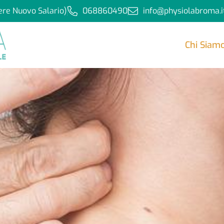
ere Nuovo Salario)
068860490
info@physiolabroma.i
Chi Siam