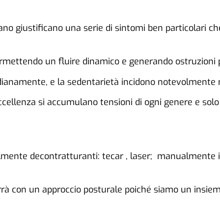
sitano giustificano una serie di sintomi ben particolari 
mettendo un fluire dinamico e generando ostruzioni per 
anamente, e la sedentarietà incidono notevolmente n
ccellenza si accumulano tensioni di ogni genere e solo 
almente decontratturanti: tecar , laser; manualmente 
rrà con un approccio posturale poiché siamo un insie