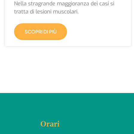
Nella stragrande maggioranza dei casi si
tratta di lesioni muscolari.
SCOPRI DI PIÙ
Orari