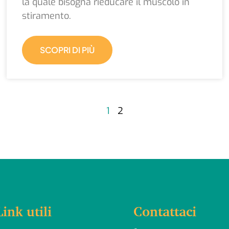
la quale bisogna rieducare il muscolo in
stiramento.
SCOPRI DI PIÙ
1
2
Link utili
Contattaci