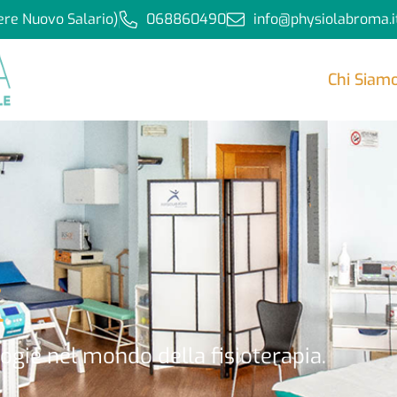
ere Nuovo Salario)
068860490
info@physiolabroma.i
Chi Siam
i
gie nel mondo della fisioterapia.