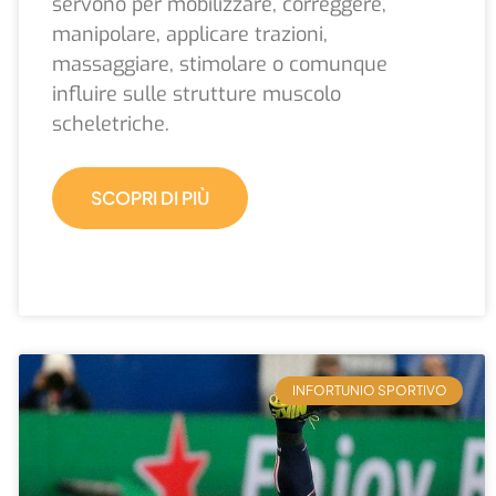
servono per mobilizzare, correggere,
manipolare, applicare trazioni,
massaggiare, stimolare o comunque
influire sulle strutture muscolo
scheletriche.
SCOPRI DI PIÙ
INFORTUNIO SPORTIVO