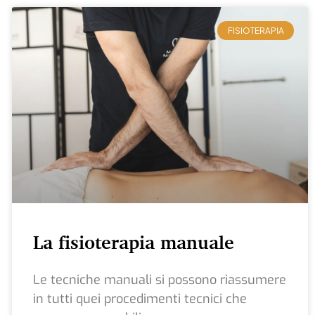
FISIOTERAPIA
La fisioterapia manuale
Le tecniche manuali si possono riassumere
in tutti quei procedimenti tecnici che