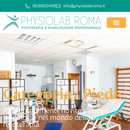
068860490
info@physiolabroma.it
Categoria: Piede
Approfondimenti, novità e nuove
tecnologie nel mondo della
fisioterapia.